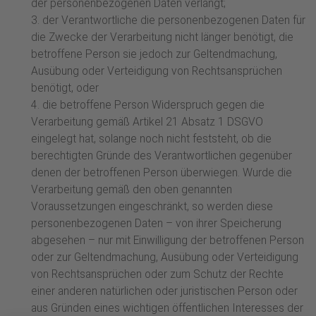
der personenbezogenen Daten verlangt;
3. der Verantwortliche die personenbezogenen Daten für
die Zwecke der Verarbeitung nicht länger benötigt, die
betroffene Person sie jedoch zur Geltendmachung,
Ausübung oder Verteidigung von Rechtsansprüchen
Rheingold GmbH
benötigt, oder
4. die betroffene Person Widerspruch gegen die
Lilienthalstraße 51
Verarbeitung gemäß Artikel 21 Absatz 1 DSGVO
64625 Bensheim
eingelegt hat, solange noch nicht feststeht, ob die
+49 (0) 6251 861 571-0
berechtigten Gründe des Verantwortlichen gegenüber
+49 (0) 6251 861 571-9
denen der betroffenen Person überwiegen. Wurde die
info@rheingold-gmbh.com
Verarbeitung gemäß den oben genannten
www.rheingold-gmbh.com
Voraussetzungen eingeschränkt, so werden diese
personenbezogenen Daten – von ihrer Speicherung
abgesehen – nur mit Einwilligung der betroffenen Person
Unsere Serien
oder zur Geltendmachung, Ausübung oder Verteidigung
von Rechtsansprüchen oder zum Schutz der Rechte
Handwerker
einer anderen natürlichen oder juristischen Person oder
Kollektionen
aus Gründen eines wichtigen öffentlichen Interesses der